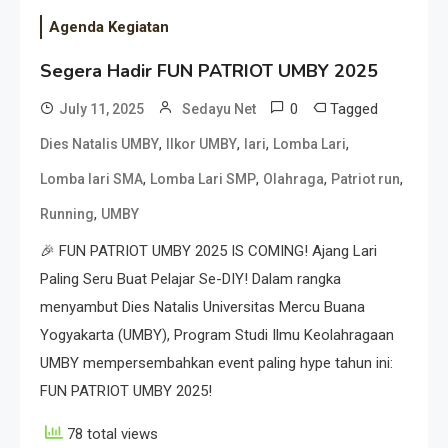
Agenda Kegiatan
Segera Hadir FUN PATRIOT UMBY 2025
0
Tagged
July 11, 2025
Sedayu Net
,
,
,
,
Dies Natalis UMBY
Ilkor UMBY
lari
Lomba Lari
,
,
,
,
Lomba lari SMA
Lomba Lari SMP
Olahraga
Patriot run
,
Running
UMBY
🎉 FUN PATRIOT UMBY 2025 IS COMING! Ajang Lari
Paling Seru Buat Pelajar Se-DIY! Dalam rangka
menyambut Dies Natalis Universitas Mercu Buana
Yogyakarta (UMBY), Program Studi Ilmu Keolahragaan
UMBY mempersembahkan event paling hype tahun ini:
FUN PATRIOT UMBY 2025!
78 total views