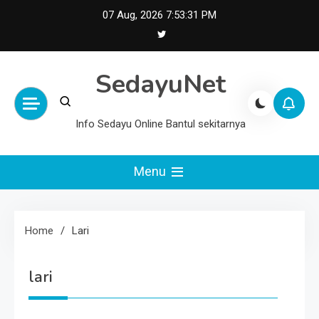
Skip
07 Aug, 2026
7:53:31 PM
to
content
SedayuNet
Info Sedayu Online Bantul sekitarnya
Menu
Home
Lari
lari