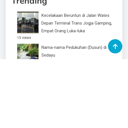
Trending
Kecelakaan Beruntun di Jalan Wates
Depan Terminal Trans Jogja Gamping,
Empat Orang Luka-luka
15 views
Nama-nama Pedukuhan (Dusun) di
Sedayu
14 views
Pemasangan Tiang CCTV E-TLE di
Klangon, Sedayu — Pengendara Diminta
Lebih Tertib
13 views
Jembatan Merah Gejayan Megah di
masa lalu, sekarang rusak Terbengkalai
13 views