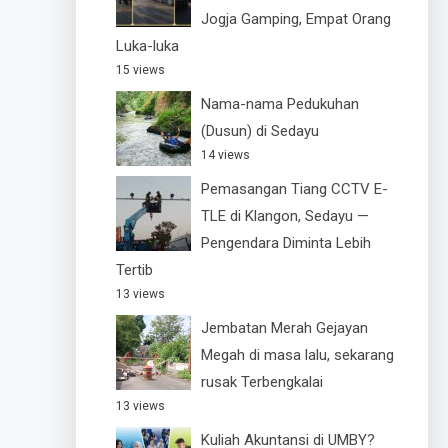
Jogja Gamping, Empat Orang
Luka-luka
15 views
Nama-nama Pedukuhan
(Dusun) di Sedayu
14 views
Pemasangan Tiang CCTV E-
TLE di Klangon, Sedayu —
Pengendara Diminta Lebih
Tertib
13 views
Jembatan Merah Gejayan
Megah di masa lalu, sekarang
rusak Terbengkalai
13 views
Kuliah Akuntansi di UMBY?