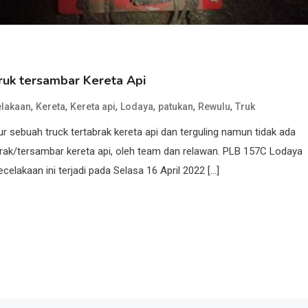
ruk tersambar Kereta Api
,
,
,
,
,
,
elakaan
Kereta
Kereta api
Lodaya
patukan
Rewulu
Truk
tur sebuah truck tertabrak kereta api dan terguling namun tidak ada
rak/tersambar kereta api, oleh team dan relawan. PLB 157C Lodaya
elakaan ini terjadi pada Selasa 16 April 2022 […]