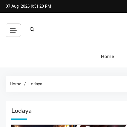
Skip
07 Aug, 2026
9:51:21 PM
to
content
Home
Home
Lodaya
Lodaya