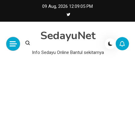
Skip
09 Aug, 2026
12:09:06 PM
to
content
SedayuNet
Info Sedayu Online Bantul sekitarnya