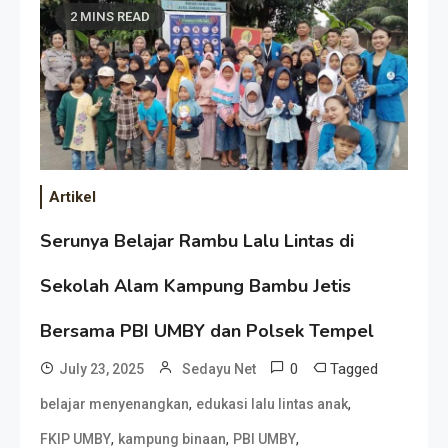
2 MINS READ
Artikel
Serunya Belajar Rambu Lalu Lintas di
Sekolah Alam Kampung Bambu Jetis
Bersama PBI UMBY dan Polsek Tempel
0
Tagged
July 23, 2025
Sedayu Net
,
,
belajar menyenangkan
edukasi lalu lintas anak
,
,
,
FKIP UMBY
kampung binaan
PBI UMBY