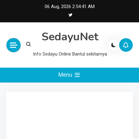
Skip
06 Aug, 2026
2:54:42 AM
to
content
SedayuNet
Info Sedayu Online Bantul sekitarnya
Menu