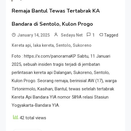
Remaja Bantul Tewas Tertabrak KA
Bandara di Sentolo, Kulon Progo
1
Tagged
January 14, 2025
Sedayu Net
,
,
,
Kereta api
laka kereta
Sentolo
Sukoreno
Foto : https://x.com/panoramaKP Sabtu, 11 Januari
2025, sebuah insiden tragis terjadi di jembatan
perlintasan kereta api Dalangan, Sukoreno, Sentolo,
Kulon Progo. Seorang remaja, berinisial AW (17), warga
Tirtonirmolo, Kasihan, Bantul, tewas setelah tertabrak
Kereta Api Bandara YIA nomor 589A relasi Stasiun
Yogyakarta-Bandara YIA.
42 total views