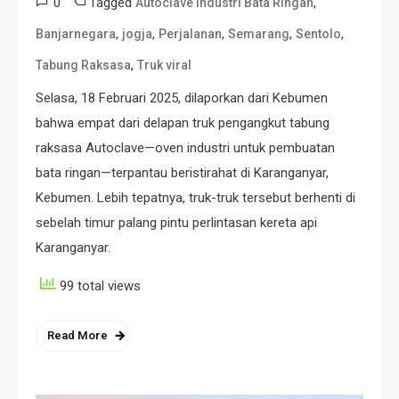
0
Tagged
,
Autoclave Industri Bata Ringan
,
,
,
,
,
Banjarnegara
jogja
Perjalanan
Semarang
Sentolo
,
Tabung Raksasa
Truk viral
Selasa, 18 Februari 2025, dilaporkan dari Kebumen
bahwa empat dari delapan truk pengangkut tabung
raksasa Autoclave—oven industri untuk pembuatan
bata ringan—terpantau beristirahat di Karanganyar,
Kebumen. Lebih tepatnya, truk-truk tersebut berhenti di
sebelah timur palang pintu perlintasan kereta api
Karanganyar.
99 total views
Read More