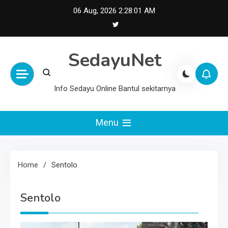
Skip
06 Aug, 2026
2:28:01 AM
to
content
SedayuNet
Info Sedayu Online Bantul sekitarnya
Menu
Home
Sentolo
Sentolo