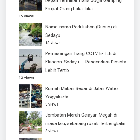
Depan Terminal Trans Jogja Gamping,
Empat Orang Luka-luka
15 views
Nama-nama Pedukuhan (Dusun) di
Sedayu
15 views
Pemasangan Tiang CCTV E-TLE di
Klangon, Sedayu — Pengendara Diminta
Lebih Tertib
13 views
Rumah Makan Besar di Jalan Wates
Yogyakarta
8 views
Jembatan Merah Gejayan Megah di
masa lalu, sekarang rusak Terbengkalai
8 views