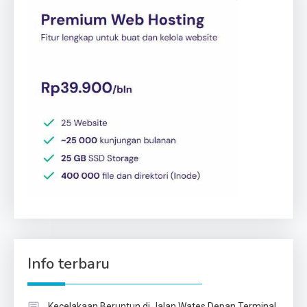
Info terbaru
Kecelakaan Beruntun di Jalan Wates Depan Terminal