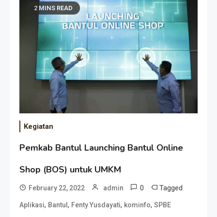
2 MINS READ
Kegiatan
Pemkab Bantul Launching Bantul Online
Shop (BOS) untuk UMKM
0
Tagged
February 22, 2022
admin
,
,
,
,
Aplikasi
Bantul
Fenty Yusdayati
kominfo
SPBE