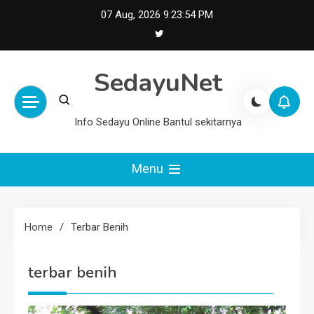
Skip
07 Aug, 2026
9:23:55 PM
to
content
SedayuNet
Info Sedayu Online Bantul sekitarnya
Menu
Home
Terbar Benih
terbar benih