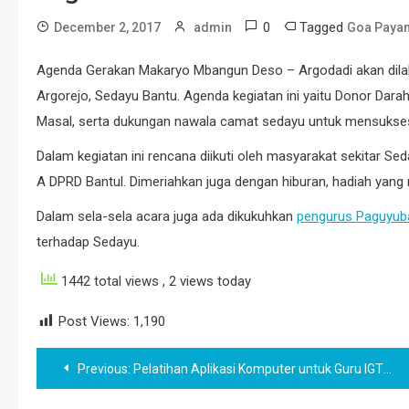
0
Tagged
December 2, 2017
admin
Goa Paya
Agenda Gerakan Makaryo Mbangun Deso – Argodadi akan dil
Argorejo, Sedayu Bantu. Agenda kegiatan ini yaitu Donor Dar
Masal, serta dukungan nawala camat sedayu untuk mensukses
Dalam kegiatan ini rencana diikuti oleh masyarakat sekitar S
A DPRD Bantul. Dimeriahkan juga dengan hiburan, hadiah yang 
Dalam sela-sela acara juga ada dikukuhkan
pengurus Paguyuba
terhadap Sedayu.
1442 total views
, 2 views today
Post Views:
1,190
Post
Previous:
Pelatihan Aplikasi Komputer untuk Guru IGTKI Sedayu
navigation