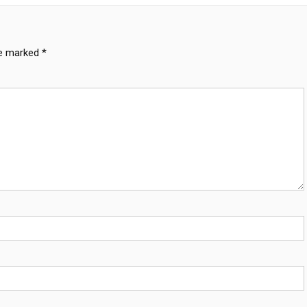
re marked
*