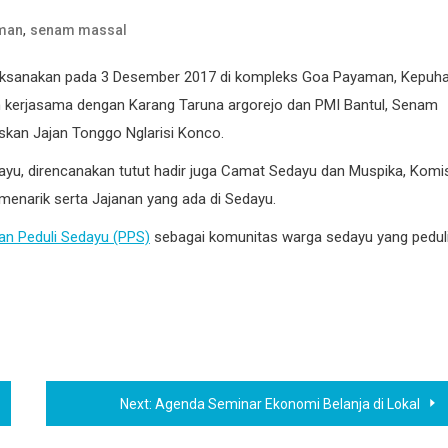
,
man
senam massal
aksanakan pada 3 Desember 2017 di kompleks Goa Payaman, Kepuha
ah kerjasama dengan Karang Taruna argorejo dan PMI Bantul, Senam
kan Jajan Tonggo Nglarisi Konco.
edayu, direncanakan tutut hadir juga Camat Sedayu dan Muspika, Komi
menarik serta Jajanan yang ada di Sedayu.
n Peduli Sedayu (PPS)
sebagai komunitas warga sedayu yang pedul
Next:
Agenda Seminar Ekonomi Belanja di Lokal