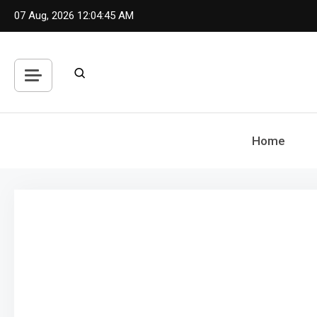
Skip
07 Aug, 2026
12:04:46 AM
to
content
Home