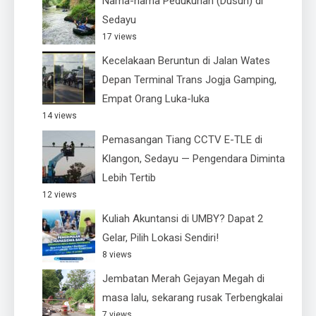
Nama-nama Pedukuhan (Dusun) di
Sedayu
17 views
Kecelakaan Beruntun di Jalan Wates
Depan Terminal Trans Jogja Gamping,
Empat Orang Luka-luka
14 views
Pemasangan Tiang CCTV E-TLE di
Klangon, Sedayu — Pengendara Diminta
Lebih Tertib
12 views
Kuliah Akuntansi di UMBY? Dapat 2
Gelar, Pilih Lokasi Sendiri!
8 views
Jembatan Merah Gejayan Megah di
masa lalu, sekarang rusak Terbengkalai
7 views