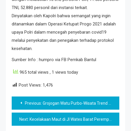
TNI, 52.880 personil dari instansi terkait.⁣
⁣Dinyatakan oleh Kapolri bahwa semangat yang ingin
ditanamkan dalam Operasi Ketupat Progo 2021 adalah
upaya Polri dalam mencegah penyebaran covid19
melalui penyekatan dan penegakan terhadap protokol
kesehatan.
Sumber Info : humpro via FB Pemkab Bantul
965 total views
, 1 views today
Post Views:
1,476
Post
Previous:
Grojogan Watu Purbo-Wisata Trend di Jogja, Apa saja Kata Media?
navigation
Next:
Kecelakaan Maut di Jl Wates Barat Perempatan Sedayu