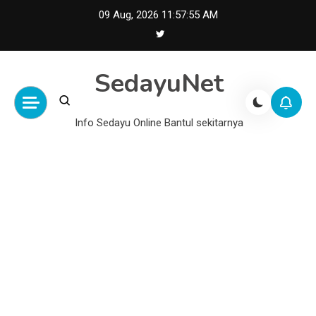
Skip
09 Aug, 2026
11:57:56 AM
to
content
SedayuNet
Info Sedayu Online Bantul sekitarnya