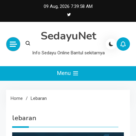
Skip
09 Aug, 2026
7:39:58 AM
to
content
SedayuNet
Info Sedayu Online Bantul sekitarnya
Menu
Home
Lebaran
lebaran