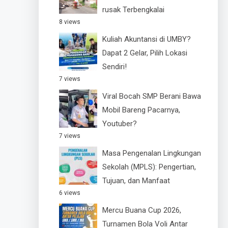
rusak Terbengkalai
8 views
Kuliah Akuntansi di UMBY?
Dapat 2 Gelar, Pilih Lokasi
Sendiri!
7 views
Viral Bocah SMP Berani Bawa
Mobil Bareng Pacarnya,
Youtuber?
7 views
Masa Pengenalan Lingkungan
Sekolah (MPLS): Pengertian,
Tujuan, dan Manfaat
6 views
Mercu Buana Cup 2026,
Turnamen Bola Voli Antar