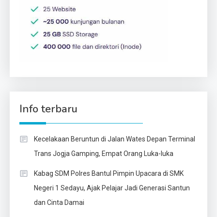
Info terbaru
Kecelakaan Beruntun di Jalan Wates Depan Terminal
Trans Jogja Gamping, Empat Orang Luka-luka
Kabag SDM Polres Bantul Pimpin Upacara di SMK
Negeri 1 Sedayu, Ajak Pelajar Jadi Generasi Santun
dan Cinta Damai