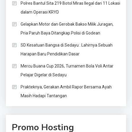
Polres Bantul Sita 219 Botol Miras Ilegal dari 11 Lokasi
dalam Operasi KRYD
Gelapkan Motor dan Gerobak Bakso Milik Juragan,
Pria Paruh Baya Ditangkap Polisi di Godean
SD Kesatuan Bangsa di Sedayu : Lahirnya Sebuah
Harapan Baru Pendidikan Dasar
Mercu Buana Cup 2026, Turnamen Bola Voli Antar
Pelajar Digelar di Sedayu
Prakteknya, Gerakan Ambil Rapor Bersama Ayah
Masih Hadapi Tantangan
Promo Hosting