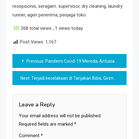
resepsionis, seragam. supervisor, dry cleaning, laundry
runner, agen penerima, penjaga toko.
268 total views
, 1 views today
Post Views:
1,167
Post
Previous:
Pandemi Covid-19 Mereda, Antusiasme Jogja Menguat, Optimisme Mahasiswa Baru Meningkat
navigation
Next:
Terjadi kecelakaan di Tanjakan Bibis, Girimulyo Kulon Progo
Leave a Reply
Your email address will not be published.
Required fields are marked
*
Comment
*