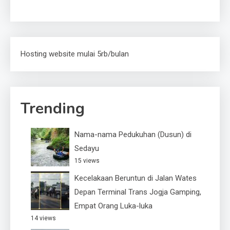
Hosting website mulai 5rb/bulan
Trending
Nama-nama Pedukuhan (Dusun) di
Sedayu
15 views
Kecelakaan Beruntun di Jalan Wates
Depan Terminal Trans Jogja Gamping,
Empat Orang Luka-luka
14 views