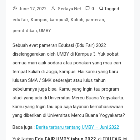
0
Tagged
June 17, 2022
Sedayu Net
,
,
,
,
,
edu fair
Kampus
kampus3
Kuliah
pameran
,
pemdidikan
UMBY
Sebuah evet pameran Edukasi (Edu Fair) 2022
diselenggarakan oleh UMBY di Kampus 3, Yuk sobat
semua mari ajak sodara atau ponakan yang mau cari
tempat kuliah di Jogja, kampus. Hai kamu yang baru
lulusan SMA / SMK sederajat atau lulus tahun
sebelumnya juga bisa. Kamu yang Ingin tau program
studi yang ada di Universitas Mercu Buana Yogyakarta.
kamu yang Ingin tau apa saja layanan kemahasiswaan
yang diberikan di Universitas Mercu Buana Yogyakarta?
Baca juga :
Berita terbaru tentang UMBY – Juni 2022
Yuk Ikutan
Edu FAIR UMBY tahun 2022
, di EDU FAIR ini