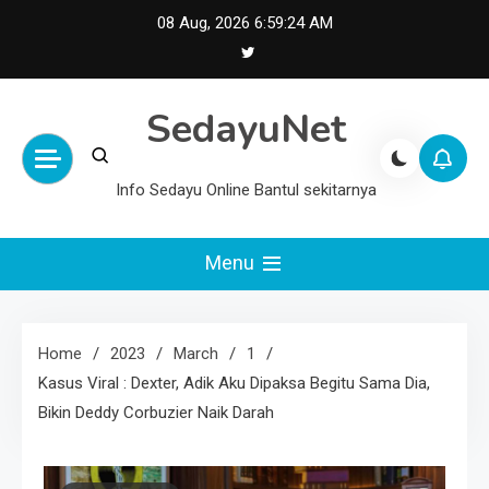
Skip
08 Aug, 2026
6:59:25 AM
to
content
SedayuNet
Info Sedayu Online Bantul sekitarnya
Menu
Home
2023
March
1
Kasus Viral : Dexter, Adik Aku Dipaksa Begitu Sama Dia,
Bikin Deddy Corbuzier Naik Darah