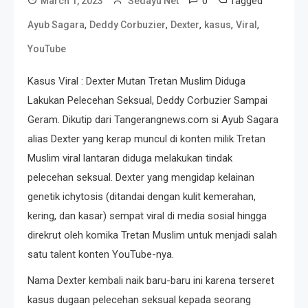
0
Tagged
March 1, 2023
Sedayu Net
,
,
,
,
,
Ayub Sagara
Deddy Corbuzier
Dexter
kasus
Viral
YouTube
Kasus Viral : Dexter Mutan Tretan Muslim Diduga
Lakukan Pelecehan Seksual, Deddy Corbuzier Sampai
Geram. Dikutip dari Tangerangnews.com si Ayub Sagara
alias Dexter yang kerap muncul di konten milik Tretan
Muslim viral lantaran diduga melakukan tindak
pelecehan seksual. Dexter yang mengidap kelainan
genetik ichytosis (ditandai dengan kulit kemerahan,
kering, dan kasar) sempat viral di media sosial hingga
direkrut oleh komika Tretan Muslim untuk menjadi salah
satu talent konten YouTube-nya.
Nama Dexter kembali naik baru-baru ini karena terseret
kasus dugaan pelecehan seksual kepada seorang