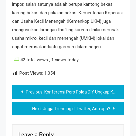
impor, salah satunya adalah berupa kantong bekas,
karung bekas dan pakaian bekas. Kementerian Koperasi
dan Usaha Kecil Menengah (Kemenkop UKM) juga
mengusulkan larangan thrifting karena dinilai merusak
usaha mikro, kecil dan menengah (UMKM) lokal dan
dapat merusak industri garmen dalam negeri.
42 total views
, 1 views today
Post Views:
1,054
Post
Previous:
Konferensi Pers Polda DIY Ungkap Kasus Penemuan Mayat Dalam Kondisi Termutilasi di Sleman
navigation
Next:
Jogja Trending di Twitter, Ada apa?
Leave a Reply