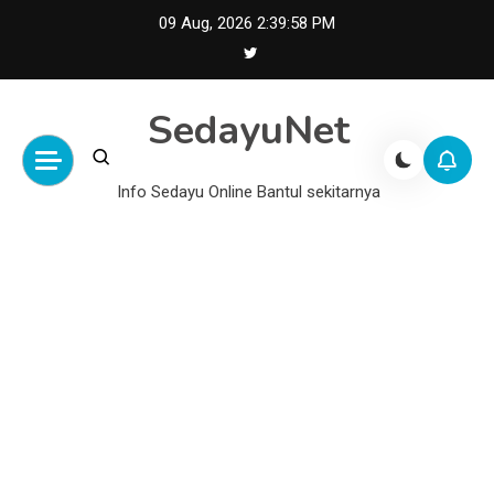
Skip
09 Aug, 2026
2:39:59 PM
to
content
SedayuNet
Info Sedayu Online Bantul sekitarnya