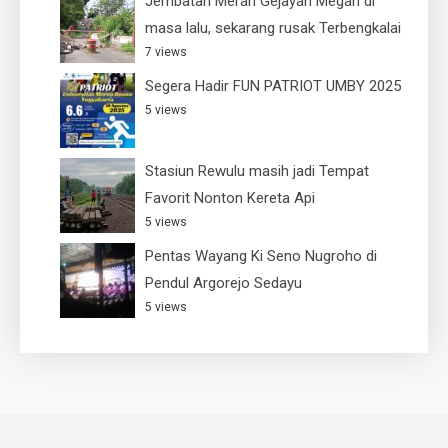
Jembatan Merah Gejayan Megah di
masa lalu, sekarang rusak Terbengkalai
7 views
Segera Hadir FUN PATRIOT UMBY 2025
5 views
Stasiun Rewulu masih jadi Tempat
Favorit Nonton Kereta Api
5 views
Pentas Wayang Ki Seno Nugroho di
Pendul Argorejo Sedayu
5 views