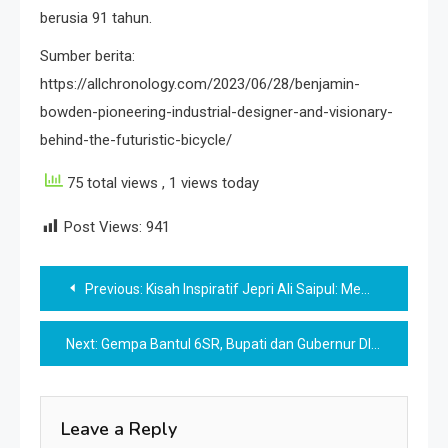
berusia 91 tahun.
Sumber berita:
https://allchronology.com/2023/06/28/benjamin-
bowden-pioneering-industrial-designer-and-visionary-
behind-the-futuristic-bicycle/
75 total views
, 1 views today
Post Views:
941
Post
Previous:
Kisah Inspiratif Jepri Ali Saipul: Membangun Karier Akademik dengan Semangat dan Determinasi
navigation
Next:
Gempa Bantul 6SR, Bupati dan Gubernur DIY Cek Korban
Leave a Reply