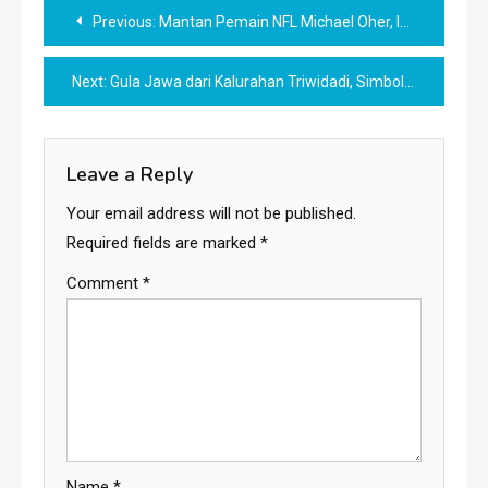
Post
Previous:
Mantan Pemain NFL Michael Oher, Inspirator Film ‘The Blind Side’, Menggugat Keluarga yang Menampungnya
navigation
Next:
Gula Jawa dari Kalurahan Triwidadi, Simbol Tradisi dan Potensi Daerah
Leave a Reply
Your email address will not be published.
Required fields are marked
*
Comment
*
Name
*