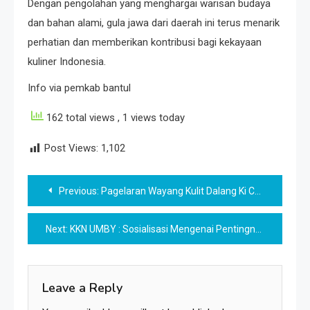
Dengan pengolahan yang menghargai warisan budaya
dan bahan alami, gula jawa dari daerah ini terus menarik
perhatian dan memberikan kontribusi bagi kekayaan
kuliner Indonesia.
Info via pemkab bantul
162 total views
, 1 views today
Post Views:
1,102
Post
Previous:
Pagelaran Wayang Kulit Dalang Ki Catur Kuncoro di Universitas Mercu Buana Yogyakarta
navigation
Next:
KKN UMBY : Sosialisasi Mengenai Pentingnya Kebersihan Kandang dan Praktek Pembuatan Pakan Silase di Dusun Grantingan
Leave a Reply