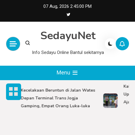
Skip
07 Aug, 2026
2:45:02 PM
to
content
SedayuNet
Info Sedayu Online Bantul sekitarnya
Menu
Kabag S
Kecelakaan Beruntun di Jalan Wates
Upacara
Depan Terminal Trans Jogja
Ajak Pe
Gamping, Empat Orang Luka-luka
dan Cin