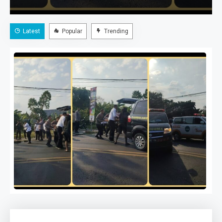
Kapanewon Gamping, Kabupaten Sleman, Senin
(27/7/2026) sekitar pukul 15.30 WIB. Akibat kejadian
Latest
Popular
Trending
tersebut, empat orang mengalami luka-luka dan
menjalani perawatan di RS PKU Muhammadiyah…
Kecelakaan Beruntun di Jalan
Wates Depan Terminal Trans