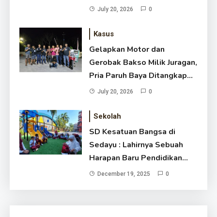
July 20, 2026
0
Kasus
Gelapkan Motor dan
Gerobak Bakso Milik Juragan,
Pria Paruh Baya Ditangkap
Polisi di Godean
July 20, 2026
0
Sekolah
SD Kesatuan Bangsa di
Sedayu : Lahirnya Sebuah
Harapan Baru Pendidikan
Dasar
December 19, 2025
0