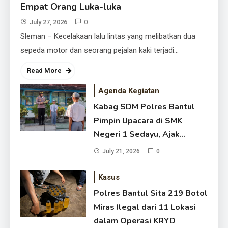
Empat Orang Luka-luka
July 27, 2026
0
Sleman – Kecelakaan lalu lintas yang melibatkan dua
sepeda motor dan seorang pejalan kaki terjadi…
Read More
Agenda Kegiatan
Kabag SDM Polres Bantul
Pimpin Upacara di SMK
Negeri 1 Sedayu, Ajak
Pelajar Jadi Generasi Santun
July 21, 2026
0
dan Cinta Damai
Polres Bantul Sita 219 Botol
Kasus
Miras Ilegal dari 11 Lokasi dalam
Polres Bantul Sita 219 Botol
Operasi KRYD
July 20, 2026
Miras Ilegal dari 11 Lokasi
dalam Operasi KRYD