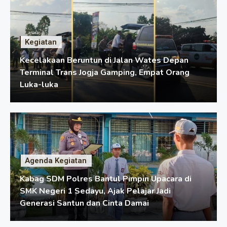
Kegiatan
Kecelakaan Beruntun di Jalan Wates Depan
Terminal Trans Jogja Gamping, Empat Orang
Luka-luka
Agenda Kegiatan
Kabag SDM Polres Bantul Pimpin Upacara di
SMK Negeri 1 Sedayu, Ajak Pelajar Jadi
Generasi Santun dan Cinta Damai