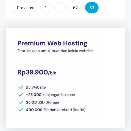
Posts
…
63
Previous
1
62
pagination