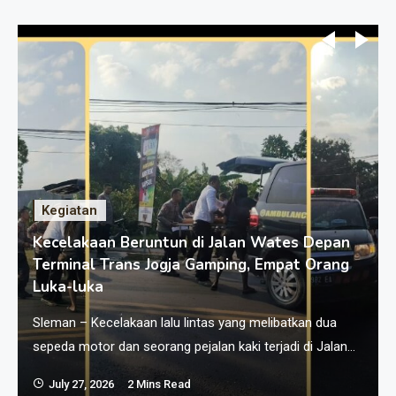
Kegiatan
Kecelakaan Beruntun di Jalan Wates Depan
Terminal Trans Jogja Gamping, Empat Orang
Luka-luka
Sleman – Kecelakaan lalu lintas yang melibatkan dua
sepeda motor dan seorang pejalan kaki terjadi di Jalan
Wates Km 5,5, tepatnya di depan Terminal Bus Trans
July 27, 2026
2 Mins Read
Jogja, Dukuh Bodeh, Kalurahan Ambarketawang,