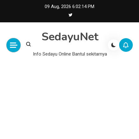
Skip
09 Aug, 2026
6:02:15 PM
to
content
SedayuNet
Info Sedayu Online Bantul sekitarnya