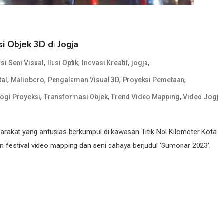
i Objek 3D di Jogja
,
,
,
,
si Seni Visual
Ilusi Optik
Inovasi Kreatif
jogja
,
,
,
,
tal
Malioboro
Pengalaman Visual 3D
Proyeksi Pemetaan
,
,
,
ogi Proyeksi
Transformasi Objek
Trend Video Mapping
Video Jog
akat yang antusias berkumpul di kawasan Titik Nol Kilometer Kota
festival video mapping dan seni cahaya berjudul ‘Sumonar 2023’.