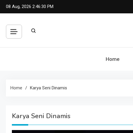
Skip
08 Aug, 2026
2:46:31 PM
to
content
Home
Home
Karya Seni Dinamis
Karya Seni Dinamis