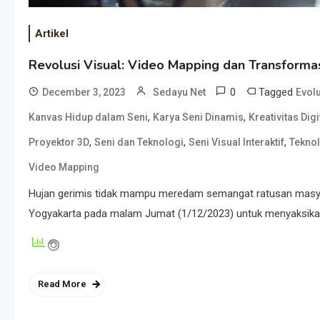
Artikel
Revolusi Visual: Video Mapping dan Transformas
0
Tagged
December 3, 2023
Sedayu Net
Evolu
,
,
Kanvas Hidup dalam Seni
Karya Seni Dinamis
Kreativitas Digi
,
,
,
Proyektor 3D
Seni dan Teknologi
Seni Visual Interaktif
Teknol
Video Mapping
Hujan gerimis tidak mampu meredam semangat ratusan masyar
Yogyakarta pada malam Jumat (1/12/2023) untuk menyaksikan 
Read More