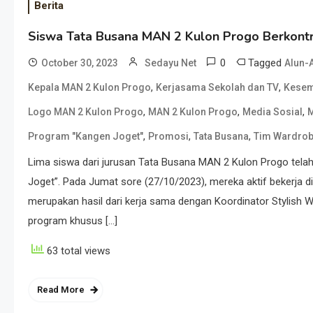
Berita
Siswa Tata Busana MAN 2 Kulon Progo Berkontr
0
Tagged
October 30, 2023
Sedayu Net
Alun-
,
,
Kepala MAN 2 Kulon Progo
Kerjasama Sekolah dan TV
Kesem
,
,
,
Logo MAN 2 Kulon Progo
MAN 2 Kulon Progo
Media Sosial
M
,
,
,
Program "Kangen Joget"
Promosi
Tata Busana
Tim Wardro
Lima siswa dari jurusan Tata Busana MAN 2 Kulon Progo tel
Joget”. Pada Jumat sore (27/10/2023), mereka aktif bekerja 
merupakan hasil dari kerja sama dengan Koordinator Stylish
program khusus […]
63 total views
Read More