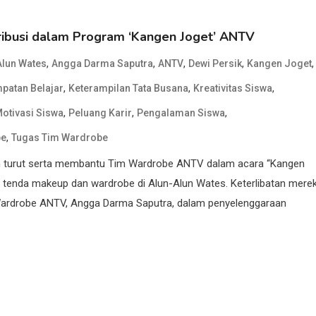
ibusi dalam Program ‘Kangen Joget’ ANTV
,
,
,
,
,
Alun Wates
Angga Darma Saputra
ANTV
Dewi Persik
Kangen Joget
,
,
,
patan Belajar
Keterampilan Tata Busana
Kreativitas Siswa
,
,
,
otivasi Siswa
Peluang Karir
Pengalaman Siswa
,
be
Tugas Tim Wardrobe
ah turut serta membantu Tim Wardrobe ANTV dalam acara “Kangen
di tenda makeup dan wardrobe di Alun-Alun Wates. Keterlibatan mere
 Wardrobe ANTV, Angga Darma Saputra, dalam penyelenggaraan