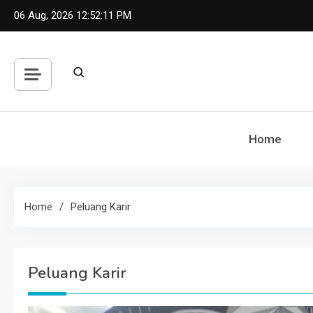
Skip
06 Aug, 2026
12:52:12 PM
to
content
Home
Home
Peluang Karir
Peluang Karir