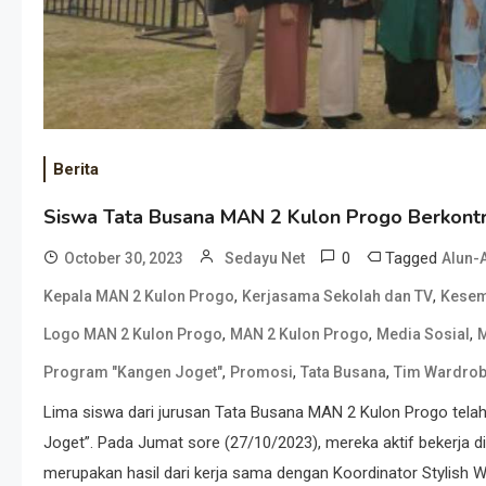
Berita
Siswa Tata Busana MAN 2 Kulon Progo Berkontr
0
Tagged
October 30, 2023
Sedayu Net
Alun-
,
,
Kepala MAN 2 Kulon Progo
Kerjasama Sekolah dan TV
Kesem
,
,
,
Logo MAN 2 Kulon Progo
MAN 2 Kulon Progo
Media Sosial
M
,
,
,
Program "Kangen Joget"
Promosi
Tata Busana
Tim Wardro
Lima siswa dari jurusan Tata Busana MAN 2 Kulon Progo tel
Joget”. Pada Jumat sore (27/10/2023), mereka aktif bekerja 
merupakan hasil dari kerja sama dengan Koordinator Stylish