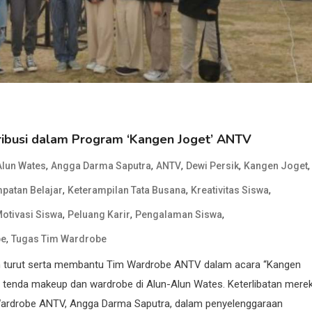
ibusi dalam Program ‘Kangen Joget’ ANTV
,
,
,
,
,
Alun Wates
Angga Darma Saputra
ANTV
Dewi Persik
Kangen Joget
,
,
,
patan Belajar
Keterampilan Tata Busana
Kreativitas Siswa
,
,
,
otivasi Siswa
Peluang Karir
Pengalaman Siswa
,
be
Tugas Tim Wardrobe
ah turut serta membantu Tim Wardrobe ANTV dalam acara “Kangen
di tenda makeup dan wardrobe di Alun-Alun Wates. Keterlibatan mere
 Wardrobe ANTV, Angga Darma Saputra, dalam penyelenggaraan