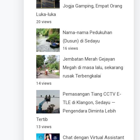
Jogja Gamping, Empat Orang
Luka-luka
20 views
Nama-nama Pedukuhan
(Dusun) di Sedayu
16 views
Jembatan Merah Gejayan
Megah di masa lalu, sekarang
rusak Terbengkalai
14 views
Pemasangan Tiang CCTV E-
TLE di Klangon, Sedayu —
Pengendara Diminta Lebih
Tertib
13 views
Chat dengan Virtual Assistant